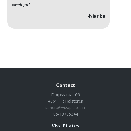
week ga!
-Nienke
Contact
Dorpsstraat 66
4661 HR Halsteren
sandra@vivapilates.nl
06-19775344
Viva Pilates